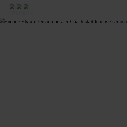
Ramp Up Mentoring
High Performer Mentoring
Wissenswertes
Karriere
Podcast
Blog
YouTube