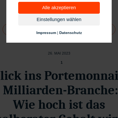
Alle akzeptieren
Einstellungen wählen
Allgemein
Artikel
Happy Hunting
Impressum
|
Datenschutz
26. MAI 2023
1
Blick ins Portemonnai
Milliarden-Branche:
Wie hoch ist das