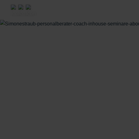
Ramp Up Mentoring
High Performer Mentoring
Wissenswertes
Karriere
Podcast
Blog
YouTube