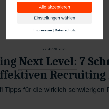
Alle akzeptieren
Einstellungen wählen
Artikel
Kandidaten
Prozesse
Impressum
|
Datenschutz
27. APRIL 2023
ting
Next Level
: 7 Sch
ffektiven Recruiting
fi Tipps für die wirklich schwierigen 