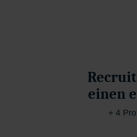
Recrui
einen e
+ 4 Pro