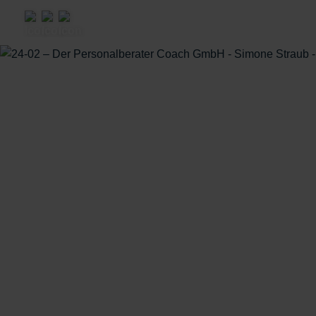
Ramp Up Mentoring
High Performer Mentoring
Wissenswertes
Karriere
Podcast
Blog
YouTube