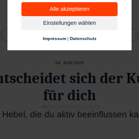
Alle akzeptieren
Einstellungen wählen
Allgemein
Happy Hunting
Kunden
Impressum
|
Datenschutz
04. JUNI 2026
ntscheidet sich der 
für dich
 Hebel, die du aktiv beeinflussen k