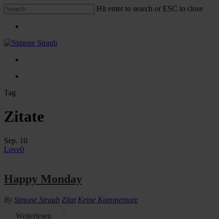
Skip
Hit enter to search or ESC to close
to
Close
main
Menu
Search
content
Menu
Menu
facebook
linkedin
instagram
xing
Tag
Zitate
Sep.
10
Love
0
Happy Monday
By
Simone Straub
Zitat
Keine Kommentare
Weiterlesen