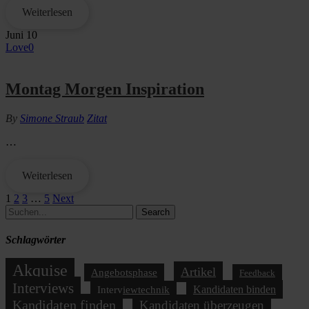
Weiterlesen
Juni
10
Love
0
Montag Morgen Inspiration
By
Simone Straub
Zitat
…
Weiterlesen
1
2
3
…
5
Next
Search
Schlagwörter
Akquise
Artikel
Angebotsphase
Feedback
Interviews
Kandidaten binden
Interviewtechnik
Kandidaten finden
Kandidaten überzeugen