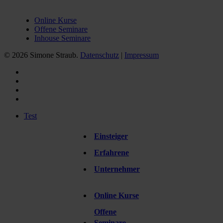
learn
Online Kurse
Offene Seminare
Inhouse Seminare
© 2026 Simone Straub.
Datenschutz
|
Impressum
facebook
linkedin
instagram
xing
Close
Test
Menu
Einsteiger
grow
Erfahrene
Unternehmer
Online Kurse
learn
Offene
Seminare