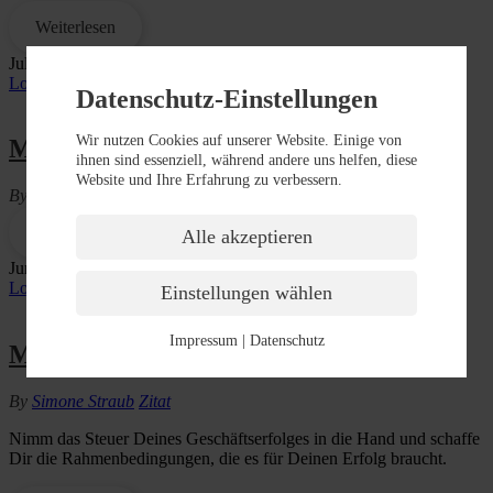
Weiterlesen
Juli
15
Love
0
Datenschutz-Einstellungen
Wir nutzen Cookies auf unserer Website. Einige von
Montag Morgen Motivation
ihnen sind essenziell, während andere uns helfen, diese
Website und Ihre Erfahrung zu verbessern.
By
Simone Straub
Zitat
Weiterlesen
Alle akzeptieren
Juni
17
Love
0
Einstellungen wählen
Impressum
|
Datenschutz
Montag Morgen Inspiration
By
Simone Straub
Zitat
Nimm das Steuer Deines Geschäftserfolges in die Hand und schaffe
Dir die Rahmenbedingungen, die es für Deinen Erfolg braucht.