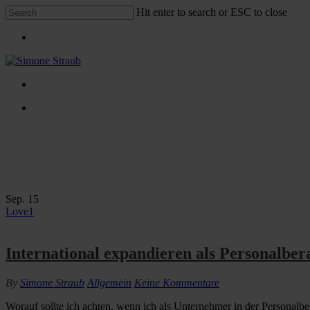
Skip
Hit enter to search or ESC to close
to
Close
main
Menu
Search
content
Menu
Menu
facebook
linkedin
instagram
xing
Tag
Personalvermittlung
Sep.
15
Love
1
International expandieren als Personalber
By
Simone Straub
Allgemein
Keine Kommentare
Worauf sollte ich achten, wenn ich als Unternehmer in der Personalber