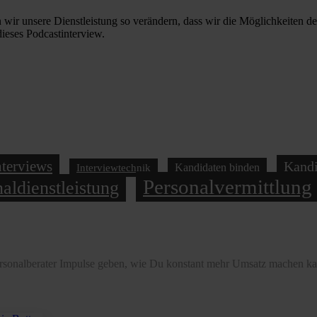
wir unsere Dienstleistung so verändern, dass wir die Möglichkeiten de
dieses Podcastinterview.
nterviews
Kandi
Kandidaten binden
Interviewtechnik
Personalvermittlung
aldienstleistung
ersonalberater Impulse geben, wie Du konstant mehr Umsatz machen kan