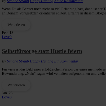
By
Simone Straub
Happy Hunting
Keine Kommentare
Wenn Du als Berater noch nicht so viel Erfahrung hast, dann ist der 
an Deinem Vorgesetzten orientieren solltest. Erfahre in diesem Blogb
Weiterlesen
Feb.
18
Love
0
Selbstfürsorge statt Hustle feiern
By
Simone Straub
Happy Hunting
Ein Kommentar
Für viele ist das Bild einer erfolgreichen Person das eines nie müde
Bewunderung; „Nein“ sagen wird verhalten aufgenommen und vielleic
Weiterlesen
Jan.
28
Love
0