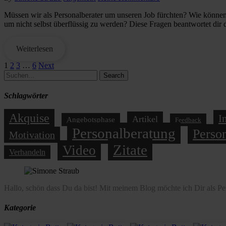
Müssen wir als Personalberater um unseren Job fürchten? Wie können 
um nicht selbst überflüssig zu werden? Diese Fragen beantwortet dir 
Weiterlesen
1
2
3
…
6
Next
Search
Schlagwörter
Akquise
I
Artikel
Angebotsphase
Feedback
Personalberatung
Person
Motivation
Zitate
Video
Verhandeln
Hallo, schön dass Du da bist! Mit meinem Blog möchte ich Dir als P
Kategorie