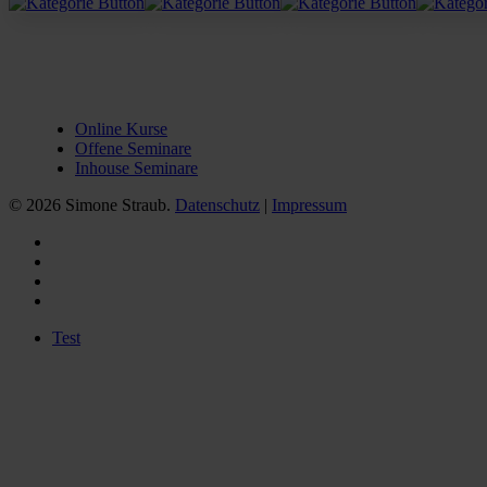
learn
Online Kurse
Offene Seminare
Inhouse Seminare
© 2026 Simone Straub.
Datenschutz
|
Impressum
facebook
linkedin
instagram
xing
Close
Test
Menu