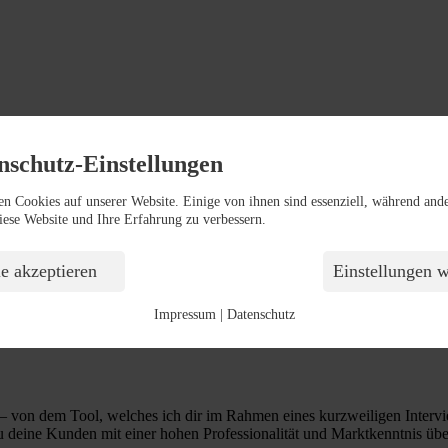
nschutz-Einstellungen
zession steuern. Da in den Medien fast über nichts anderes berichtet w
tzen.
en Cookies auf unserer Website. Einige von ihnen sind essenziell, während and
diese Website und Ihre Erfahrung zu verbessern.
e akzeptieren
Einstellungen 
Impressum
|
Datenschutz
r – von dem Tool, welches ich dir im Rahmen eines kurzweiligen Intervi
 deine Kunden mit einer hohen Professionalität und Marktkenntnis übe