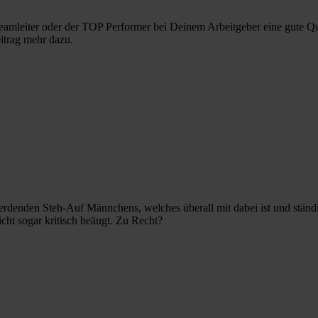
Teamleiter oder der TOP Performer bei Deinem Arbeitgeber eine gute Que
eitrag mehr dazu.
 werdenden Steh-Auf Männchens, welches überall mit dabei ist und ständi
ht sogar kritisch beäugt. Zu Recht?