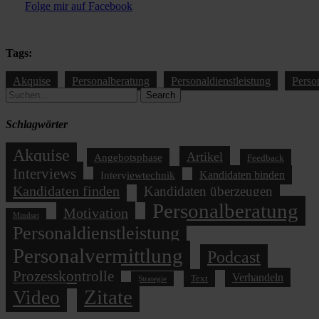
Folge mir auf Facebook
Tags:
Akquise
Personalberatung
Personaldienstleistung
Perso
Search
Schlagwörter
Akquise
Artikel
Angebotsphase
Feedback
Interviews
Kandidaten binden
Interviewtechnik
Kandidaten finden
Kandidaten überzeugen
Personalberatung
Motivation
Mindset
Personaldienstleistung
Personalvermittlung
Podcast
Prozesskontrolle
Verhandeln
Text
Strategie
Zitate
Video