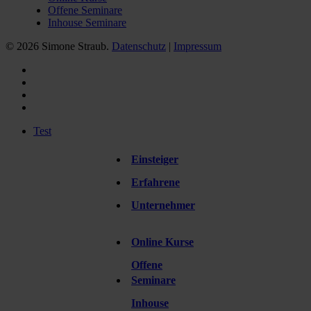
Offene Seminare
Inhouse Seminare
© 2026 Simone Straub.
Datenschutz
|
Impressum
facebook
linkedin
instagram
xing
Close
Test
Menu
Einsteiger
grow
Erfahrene
Unternehmer
Online Kurse
learn
Offene
Seminare
Inhouse