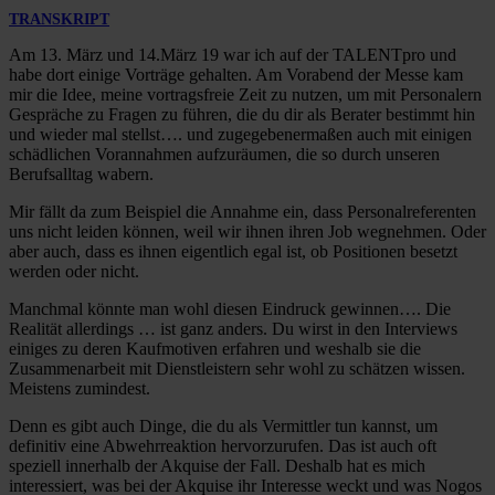
TRANSKRIPT
Am 13. März und 14.März 19 war ich auf der TALENTpro und
habe dort einige Vorträge gehalten. Am Vorabend der Messe kam
mir die Idee, meine vortragsfreie Zeit zu nutzen, um mit Personalern
Gespräche zu Fragen zu führen, die du dir als Berater bestimmt hin
und wieder mal stellst…. und zugegebenermaßen auch mit einigen
schädlichen Vorannahmen aufzuräumen, die so durch unseren
Berufsalltag wabern.
Mir fällt da zum Beispiel die Annahme ein, dass Personalreferenten
uns nicht leiden können, weil wir ihnen ihren Job wegnehmen. Oder
aber auch, dass es ihnen eigentlich egal ist, ob Positionen besetzt
werden oder nicht.
Manchmal könnte man wohl diesen Eindruck gewinnen…. Die
Realität allerdings … ist ganz anders. Du wirst in den Interviews
einiges zu deren Kaufmotiven erfahren und weshalb sie die
Zusammenarbeit mit Dienstleistern sehr wohl zu schätzen wissen.
Meistens zumindest.
Denn es gibt auch Dinge, die du als Vermittler tun kannst, um
definitiv eine Abwehrreaktion hervorzurufen. Das ist auch oft
speziell innerhalb der Akquise der Fall. Deshalb hat es mich
interessiert, was bei der Akquise ihr Interesse weckt und was Nogos