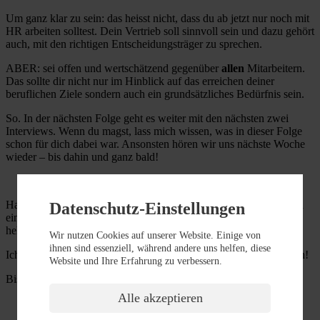
Um ganz klar zu sein: das heisst nicht, dass du ab jetzt nur noch mit
HR arbeiten solltest. Dein Vertrieb soll sinnvoll sein und dazu gehört
auch, mit den richtigen Entscheidungsträger zu sprechen.
ABER: sei offen und wertschätzend gegenüber
allen
Mitarbeitern.
Das sollte dir nicht nur im Hinblick auf das erreichen deiner
beruflichen Ziele sondern auch ein grundsätzliches Bedürfnis sein.
So. In der nächsten Folge geht es weiter mit den nächsten zwei
Interviews. Wenn du magst, lass mich wissen, was in dieser Folge
schon für dich dabei war. Ansonsten hören wir uns nächste Woche
wieder – bis dahin und ganz bald!
Hast du Fragen oder Themen, die ich in einer der nächsten Folgen
Datenschutz-Einstellungen
einmal ansprechen soll? Dann schreibe mir gern eine E-Mail an
hello@simonestraub.com.
Wir nutzen Cookies auf unserer Website. Einige von
ihnen sind essenziell, während andere uns helfen, diese
Ich freue mich, von Dir zu lesen und auf ein baldiges Wiederhören!
Website und Ihre Erfahrung zu verbessern.
Bis dahin, Deine
Alle akzeptieren