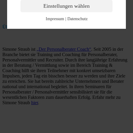
Einstellungen wählen
Impressum
|
Datenschutz
Über Simone Straub:
Simone Straub ist
„Der Personalberater Coach“
. Seit 2005 in der
Branche bietet sie Training und Coaching für Personalberater,
Personalvermittler und Recruiter. Durch ihre langjährige Erfahrung
in der Beratung / Vermittlung sowie im Bereich Training &
Coaching hilft sie ihren Teilnehmer mit konkret umsetzbaren
Impulsen, jeden Tag ein bisschen besser zu werden und ihre Ziele
zu erreichen. Sie hat bereits zahlreiche Unternehmen und Berater
national und international begleitet. In ihren Seminaren für
Personalberater / Personalvermittler sensibilisiert sie für die
wesentlichen Faktoren zum dauerhaften Erfolg. Erfahr mehr zu
Simone Straub
hier
.