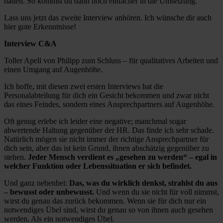
hatten. So kommst du dann noch einfacher in die Umsetzung.
Lass uns jetzt das zweite Interview anhören. Ich wünsche dir auch
hier gute Erkenntnisse!
Interview C&A
Toller Apell von Philipp zum Schluss – für qualitatives Arbeiten und
einen Umgang auf Augenhöhe.
Ich hoffe, mit diesen zwei ersten Interviews hat die
Personalabteilung für dich ein Gesicht bekommen und zwar nicht
das eines Feindes, sondern eines Ansprechpartners auf Augenhöhe.
Oft genug erlebe ich leider eine negative; manchmal sogar
abwertende Haltung gegenüber der HR. Das finde ich sehr schade.
Natürlich mögen sie nicht immer der richtige Ansprechpartner für
dich sein, aber das ist kein Grund, ihnen abschätzig gegenüber zu
stehen.
Jeder Mensch verdient es „gesehen zu werden“ – egal in
welcher Funktion oder Lebenssituation er sich befindet.
Und ganz nebenbei:
Das, was du wirklich denkst, strahlst du aus
– bewusst oder unbewusst.
Und wenn du sie nicht für voll nimmst,
wirst du genau das zurück bekommen. Wenn sie für dich nur ein
notwendiges Übel sind, wirst du genau so von ihnen auch gesehen
werden. Als ein notwendiges Übel.