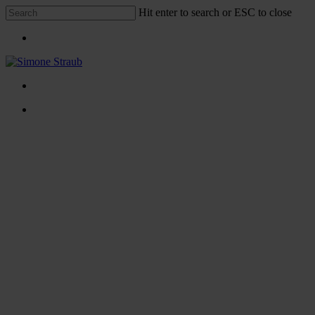
Skip
Hit enter to search or ESC to close
to
Close
main
Menu
Search
content
Menu
Menu
facebook
linkedin
instagram
xing
Kunden
So denken Personaler – Teil 1
By
Simone Straub
25. April 2019
Mai 1st, 2019
Keine Kommentare