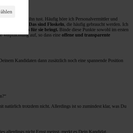
wählen
as Du alles für ihn tust. Häufig höre ich Personalvermittler und
tend zur Seite“.
Das sind Floskeln
, die häufig gebraucht werden. Ich
n Nutzen das für sie bringt.
Binde diese Punkte sowohl im ersten
 Verpflichtung auf, so dass eine
offene und transparente
einem Kandidaten dann zusätzlich noch eine spannende Position
en?“
t natürlich trotzdem nicht. Allerdings ist so zumindest klar, was Du
s allerdings nicht Ernst meinst, merkt es Dein Kandidat.