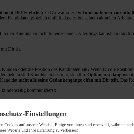
at
nicht 100 % ehrlich
zu Dir war oder Dir
Informationen vorenthal
 Kandidaten plötzlich einfällt, dass es bei seinem aktuellen Arbeitgeb
t in den Kandidaten nicht hineinschauen. Allerdings kannst Du durch
b
it Dir ist.
 Kunden oder die Position des Kandidaten ein? Wenn Du die Position
llgemeinen sind Kandidaten bestrebt, sich ihre
Optionen so lang wie m
r Kandidat
nicht alle seine Gedankengänge offen mit Dir teilt.
Das Res
u kundenseitig kommunizierst:
 sprichst, sagst Du zum Beispiel Phrasen wie „super, das könnte ganz
Du sagst: „(…) Ich glaube, das könnte sehr gut auf die Stelle passen,
nschutz-Einstellungen
 wir haben vorhin bereits gesagt, dass das auf ihre bisherigen Erfahru
en Cookies auf unserer Website. Einige von ihnen sind essenziell, während and
Perspektive des Kunden: „Wir betreuen viele unterschiedliche Kunden 
diese Website und Ihre Erfahrung zu verbessern.
idaten tun kannst, nicht für den Kunden.