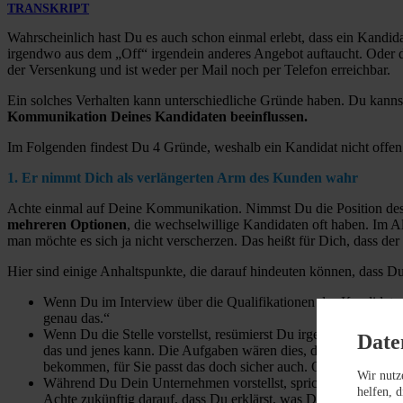
TRANSKRIPT
Wahrscheinlich hast Du es auch schon einmal erlebt, dass ein Kandid
irgendwo aus dem „Off“ irgendein anderes Angebot auftaucht. Oder dem
der Versenkung und ist weder per Mail noch per Telefon erreichbar.
Ein solches Verhalten kann unterschiedliche Gründe haben. Du kanns
Kommunikation Deines Kandidaten beeinflussen.
Im Folgenden findest Du 4 Gründe, weshalb ein Kandidat nicht offen m
1. Er nimmt Dich als verlängerten Arm des Kunden wahr
Achte einmal auf Deine Kommunikation. Nimmst Du die Position des
mehreren Optionen
, die wechselwillige Kandidaten oft haben. Im A
man möchte es sich ja nicht verscherzen. Das heißt für Dich, dass de
Hier sind einige Anhaltspunkte, die darauf hindeuten können, dass D
Wenn Du im Interview über die Qualifikationen des Kandidaten
genau das.“
Wenn Du die Stelle vorstellst, resümierst Du irgendwann indem 
Date
das und jenes kann. Die Aufgaben wären dies, das und jenes, und
bekommen, für Sie passt das doch sicher auch. Oder?“
Wir nutz
Während Du Dein Unternehmen vorstellst, sprichst Du aus der 
helfen, 
Achte zukünftig darauf, dass Du erklärst, was Du für den Kand