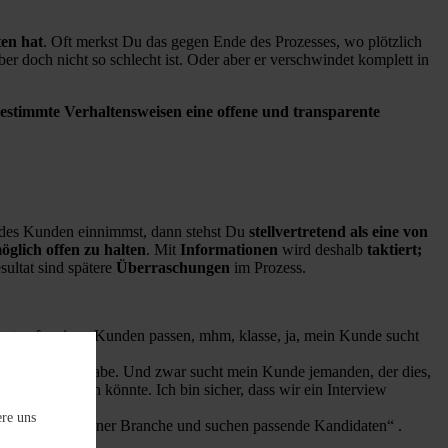
ten hat
. Oft merkst Du das gegen Ende des Prozesses, wo plötzlich
er doch nicht so schlecht ist. Oder aber er verschwindet komplett in
estimmte Verhaltensweisen eine offene und transparente
 des Kunden einnimmst, dann stehst Du
stellvertretend als eine von
öglich offen zu halten
. Mit
Informationen
wird deshalb
taktiert;
ultat sind spätere
Überraschungen
im Prozess.
 gut auf meinen Kunden passen, mhm, klasse, ja, mein Kunde sucht
 die ich für Sie habe. Und zwar sucht mein Kunde jemanden, der dies,
ngen gut passen könnte. Ich bin sicher, dass wir ein Interview
ere uns
in dieser und jener Branche und suchen passende Kandidaten“ .