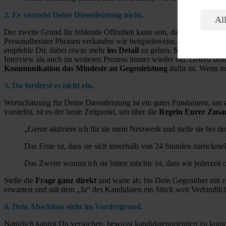
2. Er versteht Deine Dienstleistung nicht.
All
Der zweite Grund für fehlende Offenheit kann sein, dass nicht klar is
Personalberater Phrasen verkaufen wie beispielsweise, „wir begleiten
empfehle Dir, dabei etwas mehr
ins Detail
zu gehen.
Schreibe Dir e
Interview als auch im weiteren Prozess immer wieder ein. Getreu dem
Kommunikation das Mindeste an Gegenleistung
dafür ist. Wenn ma
3. Du forderst es nicht ein.
Wertschätzung für Deine Dienstleistung ist ein gutes Fundament, um
vorstellst, ist es der beste Zeitpunkt, um über die
Regeln Eurer Zus
„Gerne aktiviere ich für sie mein Netzwerk und stelle sie bei
Das Erste ist, dass sie sich innerhalb von 24 Stunden zurückmel
Das Zweite worum ich sie bitten möchte ist, dass wir jederzei
Stelle die
Frage ganz direkt
und warte ab, bis Dein Gegenüber mit 
erwartest und mit dem „Ja“ des Kandidaten ein Stück weit Verbindlich
4. Dein Abschluss steht im Vordergrund.
Natürlich kannst Du versuchen, bewusst kandidatenorientiert zu komm