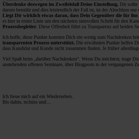
Überdenke deswegen im Zweifelsfall Deine Einstellung.
Dir sollte
darum bemüht und dies letztendlich der Fall ist, ist der Abschluss nur 
Liegt Dir wirklich etwas daran, dass Dein Gegenüber die für ihn 
es hier in erster Linie um den nächsten sinnvollen Schritt für den Kan
Prozessbegleiter
. Diese Offenheit führt zu Transparenz auf beiden S
Ich hoffe, diese Punkte konnten Dich ein wenig zum Nachdenken bri
transparenten Prozess unterstützt.
Die erwähnten Punkte helfen Di
dass Kandidat und Kunde nicht zusammen finden. Je früher allerdings 
Viel Spaß beim „darüber Nachdenken“. Wenn Du möchtest, trage Dic
anstehenden offenen Seminare, über Blogposts in der vergangenen Zeit
Ich freue mich auf ein Wiedersehen.
Bis dahin, tschüss und…