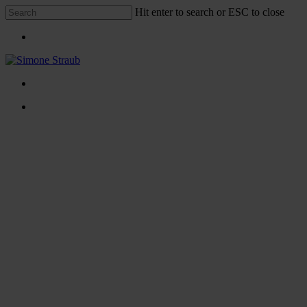
Skip
Hit enter to search or ESC to close
to
Close
main
Menu
Search
content
Menu
Menu
facebook
linkedin
instagram
xing
Offene 