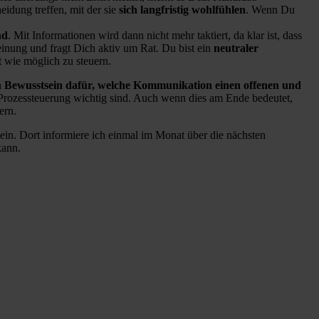
eidung treffen, mit der sie
sich langfristig wohlfühlen
. Wenn Du
nd
. Mit Informationen wird dann nicht mehr taktiert, da klar ist, dass
einung und fragt Dich aktiv um Rat. Du bist ein
neutraler
t wie möglich zu steuern.
n
Bewusstsein dafür, welche Kommunikation einen offenen und
 Prozessteuerung wichtig sind. Auch wenn dies am Ende bedeutet,
ern.
ein. Dort informiere ich einmal im Monat über die nächsten
kann.