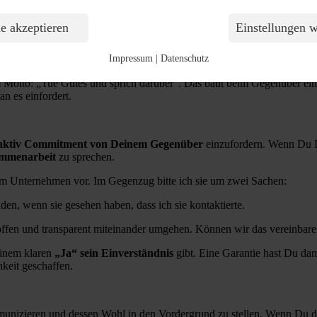
e akzeptieren
Einstellungen 
t, welchen
Mehrwert der Kandidat von Deiner Dienstleistung
hat. W
 sie auch während des Interviewprozesses“ oder „wir stehen ihnen bera
Impressum
|
Datenschutz
inmal auf, was Du konkret für Deine Kandidaten machst und welche
 Motto: „Tue Gutes und sprich darüber“. Das baut beim Gegenüber eine
n es einfordert.
aktiv Commitment von Deinem Gegenüber
einzufordern. Wenn Du D
ammenarbeit
zu sprechen.
 dem Unternehmen vor. Im Gegenzug bitte ich sie um zwei Sachen:
den, wenn sie gesehen haben, dass ich sie kontaktierte.
t offen und transparent miteinander umgehen. Können wir das vereinbar
einem klaren
„Ja“ sein Einverständnis
gibt. Eine Garantie hast Du dami
keit geschaffen.
unizieren und dessen Wohl in den Vordergrund zu stellen. Wenn Du die